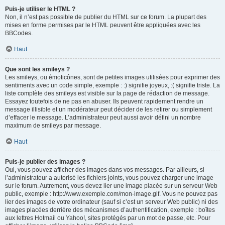
Puis-je utiliser le HTML ?
Non, il n’est pas possible de publier du HTML sur ce forum. La plupart des
mises en forme permises par le HTML peuvent être appliquées avec les
BBCodes.
Haut
Que sont les smileys ?
Les smileys, ou émoticônes, sont de petites images utilisées pour exprimer des
sentiments avec un code simple, exemple : :) signifie joyeux, :( signifie triste. La
liste complète des smileys est visible sur la page de rédaction de message.
Essayez toutefois de ne pas en abuser. Ils peuvent rapidement rendre un
message illisible et un modérateur peut décider de les retirer ou simplement
d’effacer le message. L’administrateur peut aussi avoir défini un nombre
maximum de smileys par message.
Haut
Puis-je publier des images ?
Oui, vous pouvez afficher des images dans vos messages. Par ailleurs, si
l’administrateur a autorisé les fichiers joints, vous pouvez charger une image
sur le forum. Autrement, vous devez lier une image placée sur un serveur Web
public, exemple : http://www.exemple.com/mon-image.gif. Vous ne pouvez pas
lier des images de votre ordinateur (sauf si c’est un serveur Web public) ni des
images placées derrière des mécanismes d’authentification, exemple : boîtes
aux lettres Hotmail ou Yahoo!, sites protégés par un mot de passe, etc. Pour