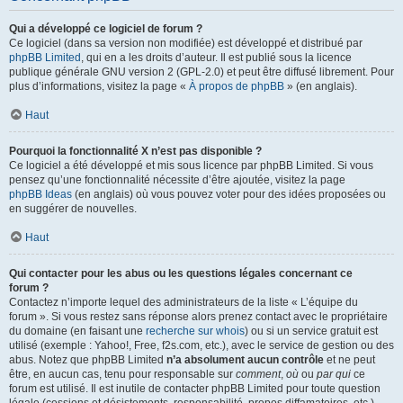
Qui a développé ce logiciel de forum ?
Ce logiciel (dans sa version non modifiée) est développé et distribué par
phpBB Limited
, qui en a les droits d’auteur. Il est publié sous la licence
publique générale GNU version 2 (GPL-2.0) et peut être diffusé librement. Pour
plus d’informations, visitez la page «
À propos de phpBB
» (en anglais).
Haut
Pourquoi la fonctionnalité X n’est pas disponible ?
Ce logiciel a été développé et mis sous licence par phpBB Limited. Si vous
pensez qu’une fonctionnalité nécessite d’être ajoutée, visitez la page
phpBB Ideas
(en anglais) où vous pouvez voter pour des idées proposées ou
en suggérer de nouvelles.
Haut
Qui contacter pour les abus ou les questions légales concernant ce
forum ?
Contactez n’importe lequel des administrateurs de la liste « L’équipe du
forum ». Si vous restez sans réponse alors prenez contact avec le propriétaire
du domaine (en faisant une
recherche sur whois
) ou si un service gratuit est
utilisé (exemple : Yahoo!, Free, f2s.com, etc.), avec le service de gestion ou des
abus. Notez que phpBB Limited
n’a absolument aucun contrôle
et ne peut
être, en aucun cas, tenu pour responsable sur
comment
,
où
ou
par qui
ce
forum est utilisé. Il est inutile de contacter phpBB Limited pour toute question