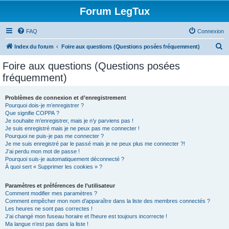
Forum LegTux
FAQ
Connexion
R
Index du forum
Foire aux questions (Questions posées fréquemment)
e
Foire aux questions (Questions posées
c
fréquemment)
h
e
Problèmes de connexion et d’enregistrement
Pourquoi dois-je m’enregistrer ?
r
Que signifie COPPA ?
c
Je souhaite m’enregistrer, mais je n’y parviens pas !
Je suis enregistré mais je ne peux pas me connecter !
h
Pourquoi ne puis-je pas me connecter ?
Je me suis enregistré par le passé mais je ne peux plus me connecter ?!
e
J’ai perdu mon mot de passe !
r
Pourquoi suis-je automatiquement déconnecté ?
À quoi sert « Supprimer les cookies » ?
Paramètres et préférences de l’utilisateur
Comment modifier mes paramètres ?
Comment empêcher mon nom d’apparaître dans la liste des membres connectés ?
Les heures ne sont pas correctes !
J’ai changé mon fuseau horaire et l’heure est toujours incorrecte !
Ma langue n’est pas dans la liste !