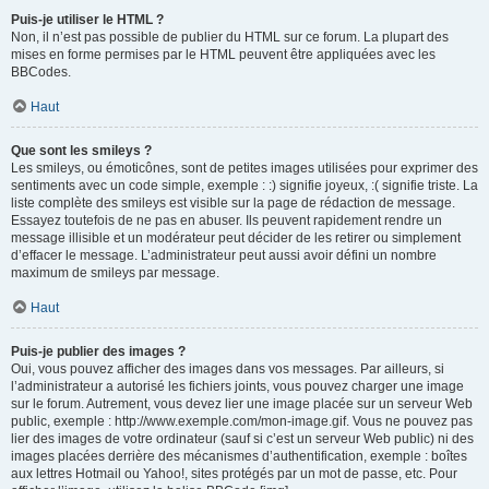
Puis-je utiliser le HTML ?
Non, il n’est pas possible de publier du HTML sur ce forum. La plupart des
mises en forme permises par le HTML peuvent être appliquées avec les
BBCodes.
Haut
Que sont les smileys ?
Les smileys, ou émoticônes, sont de petites images utilisées pour exprimer des
sentiments avec un code simple, exemple : :) signifie joyeux, :( signifie triste. La
liste complète des smileys est visible sur la page de rédaction de message.
Essayez toutefois de ne pas en abuser. Ils peuvent rapidement rendre un
message illisible et un modérateur peut décider de les retirer ou simplement
d’effacer le message. L’administrateur peut aussi avoir défini un nombre
maximum de smileys par message.
Haut
Puis-je publier des images ?
Oui, vous pouvez afficher des images dans vos messages. Par ailleurs, si
l’administrateur a autorisé les fichiers joints, vous pouvez charger une image
sur le forum. Autrement, vous devez lier une image placée sur un serveur Web
public, exemple : http://www.exemple.com/mon-image.gif. Vous ne pouvez pas
lier des images de votre ordinateur (sauf si c’est un serveur Web public) ni des
images placées derrière des mécanismes d’authentification, exemple : boîtes
aux lettres Hotmail ou Yahoo!, sites protégés par un mot de passe, etc. Pour