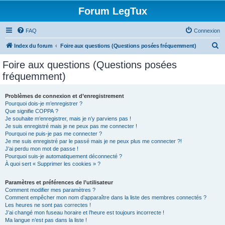
Forum LegTux
FAQ
Connexion
R
Index du forum
Foire aux questions (Questions posées fréquemment)
e
Foire aux questions (Questions posées
c
fréquemment)
h
e
Problèmes de connexion et d’enregistrement
Pourquoi dois-je m’enregistrer ?
r
Que signifie COPPA ?
c
Je souhaite m’enregistrer, mais je n’y parviens pas !
Je suis enregistré mais je ne peux pas me connecter !
h
Pourquoi ne puis-je pas me connecter ?
Je me suis enregistré par le passé mais je ne peux plus me connecter ?!
e
J’ai perdu mon mot de passe !
r
Pourquoi suis-je automatiquement déconnecté ?
À quoi sert « Supprimer les cookies » ?
Paramètres et préférences de l’utilisateur
Comment modifier mes paramètres ?
Comment empêcher mon nom d’apparaître dans la liste des membres connectés ?
Les heures ne sont pas correctes !
J’ai changé mon fuseau horaire et l’heure est toujours incorrecte !
Ma langue n’est pas dans la liste !