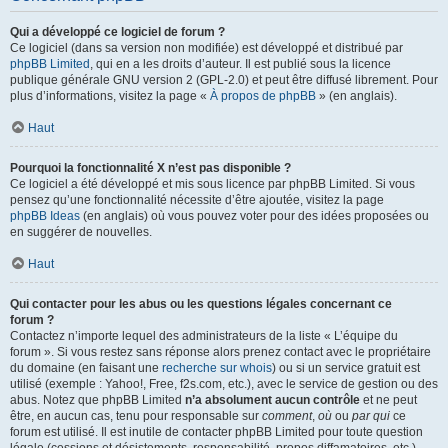
Qui a développé ce logiciel de forum ?
Ce logiciel (dans sa version non modifiée) est développé et distribué par
phpBB Limited
, qui en a les droits d’auteur. Il est publié sous la licence
publique générale GNU version 2 (GPL-2.0) et peut être diffusé librement. Pour
plus d’informations, visitez la page «
À propos de phpBB
» (en anglais).
Haut
Pourquoi la fonctionnalité X n’est pas disponible ?
Ce logiciel a été développé et mis sous licence par phpBB Limited. Si vous
pensez qu’une fonctionnalité nécessite d’être ajoutée, visitez la page
phpBB Ideas
(en anglais) où vous pouvez voter pour des idées proposées ou
en suggérer de nouvelles.
Haut
Qui contacter pour les abus ou les questions légales concernant ce
forum ?
Contactez n’importe lequel des administrateurs de la liste « L’équipe du
forum ». Si vous restez sans réponse alors prenez contact avec le propriétaire
du domaine (en faisant une
recherche sur whois
) ou si un service gratuit est
utilisé (exemple : Yahoo!, Free, f2s.com, etc.), avec le service de gestion ou des
abus. Notez que phpBB Limited
n’a absolument aucun contrôle
et ne peut
être, en aucun cas, tenu pour responsable sur
comment
,
où
ou
par qui
ce
forum est utilisé. Il est inutile de contacter phpBB Limited pour toute question