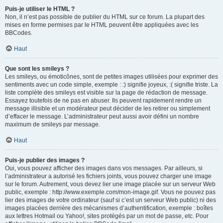
Puis-je utiliser le HTML ?
Non, il n’est pas possible de publier du HTML sur ce forum. La plupart des
mises en forme permises par le HTML peuvent être appliquées avec les
BBCodes.
Haut
Que sont les smileys ?
Les smileys, ou émoticônes, sont de petites images utilisées pour exprimer des
sentiments avec un code simple, exemple : :) signifie joyeux, :( signifie triste. La
liste complète des smileys est visible sur la page de rédaction de message.
Essayez toutefois de ne pas en abuser. Ils peuvent rapidement rendre un
message illisible et un modérateur peut décider de les retirer ou simplement
d’effacer le message. L’administrateur peut aussi avoir défini un nombre
maximum de smileys par message.
Haut
Puis-je publier des images ?
Oui, vous pouvez afficher des images dans vos messages. Par ailleurs, si
l’administrateur a autorisé les fichiers joints, vous pouvez charger une image
sur le forum. Autrement, vous devez lier une image placée sur un serveur Web
public, exemple : http://www.exemple.com/mon-image.gif. Vous ne pouvez pas
lier des images de votre ordinateur (sauf si c’est un serveur Web public) ni des
images placées derrière des mécanismes d’authentification, exemple : boîtes
aux lettres Hotmail ou Yahoo!, sites protégés par un mot de passe, etc. Pour