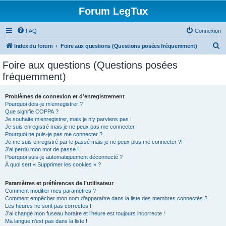
Forum LegTux
FAQ
Connexion
R
Index du forum
Foire aux questions (Questions posées fréquemment)
e
Foire aux questions (Questions posées
c
fréquemment)
h
e
Problèmes de connexion et d’enregistrement
Pourquoi dois-je m’enregistrer ?
r
Que signifie COPPA ?
c
Je souhaite m’enregistrer, mais je n’y parviens pas !
Je suis enregistré mais je ne peux pas me connecter !
h
Pourquoi ne puis-je pas me connecter ?
Je me suis enregistré par le passé mais je ne peux plus me connecter ?!
e
J’ai perdu mon mot de passe !
r
Pourquoi suis-je automatiquement déconnecté ?
À quoi sert « Supprimer les cookies » ?
Paramètres et préférences de l’utilisateur
Comment modifier mes paramètres ?
Comment empêcher mon nom d’apparaître dans la liste des membres connectés ?
Les heures ne sont pas correctes !
J’ai changé mon fuseau horaire et l’heure est toujours incorrecte !
Ma langue n’est pas dans la liste !