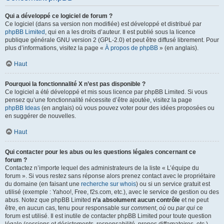
Qui a développé ce logiciel de forum ?
Ce logiciel (dans sa version non modifiée) est développé et distribué par
phpBB Limited
, qui en a les droits d’auteur. Il est publié sous la licence
publique générale GNU version 2 (GPL-2.0) et peut être diffusé librement. Pour
plus d’informations, visitez la page «
À propos de phpBB
» (en anglais).
Haut
Pourquoi la fonctionnalité X n’est pas disponible ?
Ce logiciel a été développé et mis sous licence par phpBB Limited. Si vous
pensez qu’une fonctionnalité nécessite d’être ajoutée, visitez la page
phpBB Ideas
(en anglais) où vous pouvez voter pour des idées proposées ou
en suggérer de nouvelles.
Haut
Qui contacter pour les abus ou les questions légales concernant ce
forum ?
Contactez n’importe lequel des administrateurs de la liste « L’équipe du
forum ». Si vous restez sans réponse alors prenez contact avec le propriétaire
du domaine (en faisant une
recherche sur whois
) ou si un service gratuit est
utilisé (exemple : Yahoo!, Free, f2s.com, etc.), avec le service de gestion ou des
abus. Notez que phpBB Limited
n’a absolument aucun contrôle
et ne peut
être, en aucun cas, tenu pour responsable sur
comment
,
où
ou
par qui
ce
forum est utilisé. Il est inutile de contacter phpBB Limited pour toute question