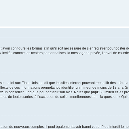
t avoir configuré les forums afin qu’il soit nécessaire de s’enregistrer pour poster
x invités comme les avatars personnalisés, la messagerie privée, l’envoi de courri
t une loi aux États-Unis qui dit que les sites Internet pouvant recueillir des infor
ollecte de ces informations permettant d’identifier un mineur de moins de 13 ans. S
tez un conseiller juridique pour obtenir son avis. Notez que phpBB Limited et les pr
gales de toutes sortes, à l’exception de celles mentionnées dans la question « Qui
réation de nouveaux comptes. Il peut également avoir banni votre IP ou interdit le no