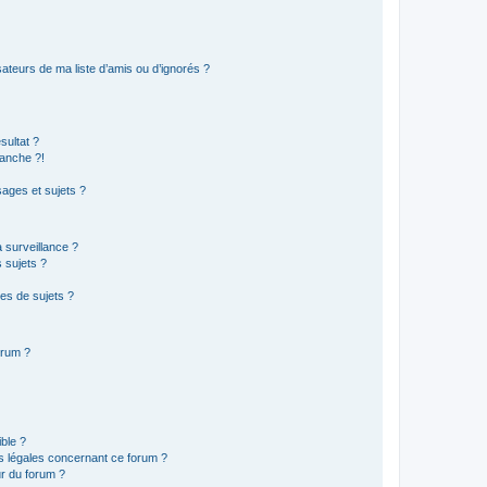
ateurs de ma liste d’amis ou d’ignorés ?
sultat ?
anche ?!
ages et sujets ?
a surveillance ?
 sujets ?
es de sujets ?
orum ?
ible ?
ns légales concernant ce forum ?
r du forum ?