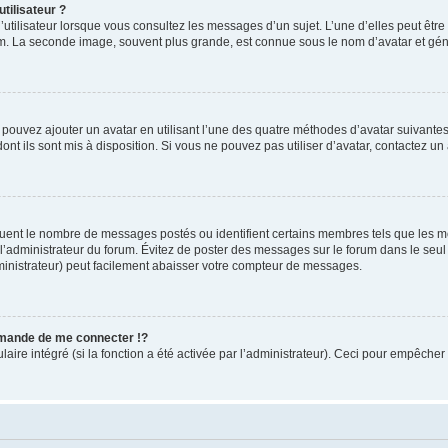
tilisateur ?
utilisateur lorsque vous consultez les messages d’un sujet. L’une d’elles peut êtr
rum. La seconde image, souvent plus grande, est connue sous le nom d’avatar et 
s pouvez ajouter un avatar en utilisant l’une des quatre méthodes d’avatar suivantes 
ont ils sont mis à disposition. Si vous ne pouvez pas utiliser d’avatar, contactez un
iquent le nombre de messages postés ou identifient certains membres tels que les 
ar l’administrateur du forum. Évitez de poster des messages sur le forum dans le seu
ministrateur) peut facilement abaisser votre compteur de messages.
mande de me connecter !?
re intégré (si la fonction a été activée par l’administrateur). Ceci pour empêcher l’u