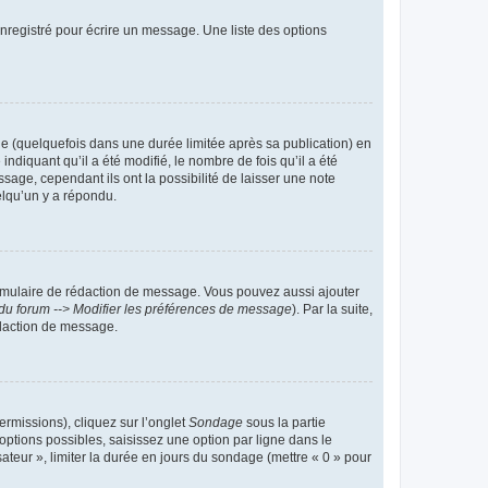
nregistré pour écrire un message. Une liste des options
 (quelquefois dans une durée limitée après sa publication) en
iquant qu’il a été modifié, le nombre de fois qu’il a été
sage, cependant ils ont la possibilité de laisser une note
elqu’un y a répondu.
rmulaire de rédaction de message. Vous pouvez aussi ajouter
du forum --> Modifier les préférences de message
). Par la suite,
daction de message.
ermissions), cliquez sur l’onglet
Sondage
sous la partie
ptions possibles, saisissez une option par ligne dans le
ateur », limiter la durée en jours du sondage (mettre « 0 » pour