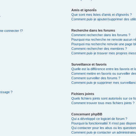
Amis et ignorés
Que sont mes listes d’amis et d’ignorés ?
?
Comment puis-je ajouter/supprimer des utilis
Recherche dans les forums
e connecter !?
Comment rechercher dans les forums ?
Pourquoi ma recherche ne renvoie aucun ré
Pourquoi ma recherche renvoie une page bl
Comment rechercher des membres ?
Comment puis-je trouver mes propres mess
Surveillance et favoris
Quelle est la différence entre les favoris et l
Comment mettre en favoris ou surveiller des
Comment surveiller des forums ?
Comment puis-je supprimer mes surveillanc
message ?
Fichiers joints
Quels fichiers joints sont autorisés sur ce f
Comment trouver tous mes fichiers joints ?
Concernant phpBB
Qui a développé ce logiciel de forum ?
Pourquoi la fonctionnalité X n’est pas dispon
Qui contacter pour les abus ou les questio
Comment puis-je contacter un administrateu