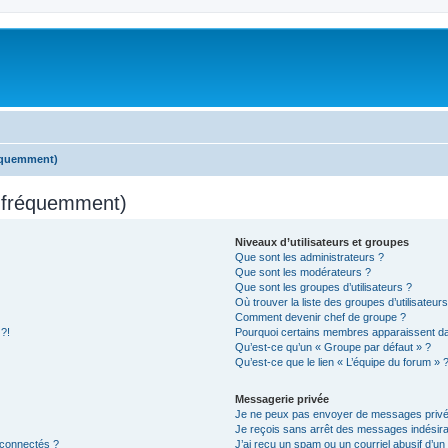
réquemment)
s fréquemment)
Niveaux d’utilisateurs et groupes
Que sont les administrateurs ?
Que sont les modérateurs ?
Que sont les groupes d’utilisateurs ?
Où trouver la liste des groupes d’utilisateur
Comment devenir chef de groupe ?
 ?!
Pourquoi certains membres apparaissent dan
Qu’est-ce qu’un « Groupe par défaut » ?
Qu’est-ce que le lien « L’équipe du forum » 
Messagerie privée
Je ne peux pas envoyer de messages privé
Je reçois sans arrêt des messages indésira
 connectés ?
J’ai reçu un spam ou un courriel abusif d’u