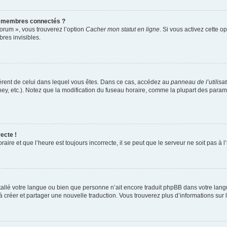
s membres connectés ?
forum », vous trouverez l’option
Cacher mon statut en ligne
. Si vous activez cette o
es invisibles.
ifférent de celui dans lequel vous êtes. Dans ce cas, accédez au
panneau de l’utilisa
ney, etc.). Notez que la modification du fuseau horaire, comme la plupart des para
ecte !
aire et que l’heure est toujours incorrecte, il se peut que le serveur ne soit pas à
installé votre langue ou bien que personne n’ait encore traduit phpBB dans votre l
s à créer et partager une nouvelle traduction. Vous trouverez plus d’informations sur l