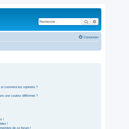
Rechercher
Recherche avancé
Connexion
s et comment les rejoindre ?
s une couleur différente ?
?
s !
bles !
n membre de ce forum !