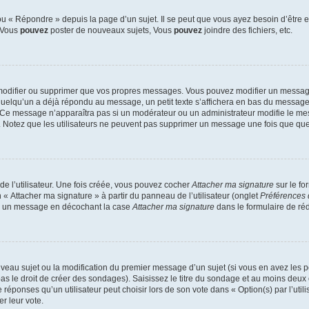
 « Répondre » depuis la page d’un sujet. Il se peut que vous ayez besoin d’être e
: Vous
pouvez
poster de nouveaux sujets, Vous
pouvez
joindre des fichiers, etc.
modifier ou supprimer que vos propres messages. Vous pouvez modifier un message
lqu’un a déjà répondu au message, un petit texte s’affichera en bas du message ind
n. Ce message n’apparaîtra pas si un modérateur ou un administrateur modifie le mes
ive. Notez que les utilisateurs ne peuvent pas supprimer un message une fois que qu
e l’utilisateur. Une fois créée, vous pouvez cocher
Attacher ma signature
sur le fo
 « Attacher ma signature » à partir du panneau de l’utilisateur (onglet
Préférences 
 à un message en décochant la case
Attacher ma signature
dans le formulaire de ré
ouveau sujet ou la modification du premier message d’un sujet (si vous en avez les p
 le droit de créer des sondages). Saisissez le titre du sondage et au moins deux o
onses qu’un utilisateur peut choisir lors de son vote dans « Option(s) par l’utilis
er leur vote.