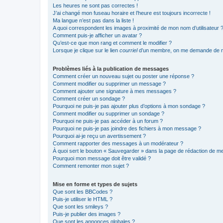
Les heures ne sont pas correctes !
J’ai changé mon fuseau horaire et l’heure est toujours incorrecte !
Ma langue n’est pas dans la liste !
A quoi correspondent les images à proximité de mon nom d’utilisateur 
Comment puis-je afficher un avatar ?
Qu’est-ce que mon rang et comment le modifier ?
Lorsque je clique sur le lien
courriel
d’un membre, on me demande de m
Problèmes liés à la publication de messages
Comment créer un nouveau sujet ou poster une réponse ?
Comment modifier ou supprimer un message ?
Comment ajouter une signature à mes messages ?
Comment créer un sondage ?
Pourquoi ne puis-je pas ajouter plus d’options à mon sondage ?
Comment modifier ou supprimer un sondage ?
Pourquoi ne puis-je pas accéder à un forum ?
Pourquoi ne puis-je pas joindre des fichiers à mon message ?
Pourquoi ai-je reçu un avertissement ?
Comment rapporter des messages à un modérateur ?
À quoi sert le bouton « Sauvegarder » dans la page de rédaction de 
Pourquoi mon message doit être validé ?
Comment remonter mon sujet ?
Mise en forme et types de sujets
Que sont les BBCodes ?
Puis-je utiliser le HTML ?
Que sont les smileys ?
Puis-je publier des images ?
Que sont les annonces globales ?